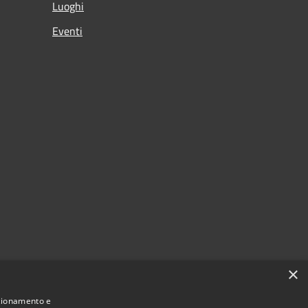
Luoghi
Eventi
×
nzionamento e