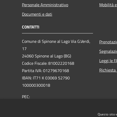
Personale Amministrativo
Mobilità e
Documenti e dati
CONTATTI
Comune di Spinone al Lago Via G.Verdi,
Prenotaz
17
Segnalazi
24060 Spinone al Lago (BG)
Leggi le 
Codice Fiscale: 81002220168
Richiesta
Partita IVA: 01279670168
IBAN: IT71 K 03069 52790
100000300018
PEC:
protocollo@comunespinone.legalmail.it
Centralino Unico: +39 035 810051
Questo sito 