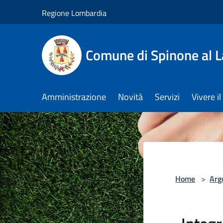
Salta al contenuto principale
Regione Lombardia
Comune di Spinone al 
Amministrazione
Novità
Servizi
Vivere 
Home
>
Arg