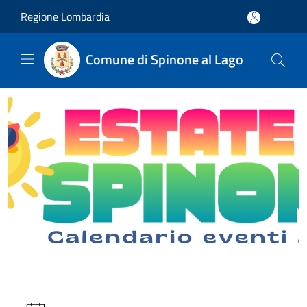
Salta al contenuto principale
Regione Lombardia
Comune di Spinone al Lago