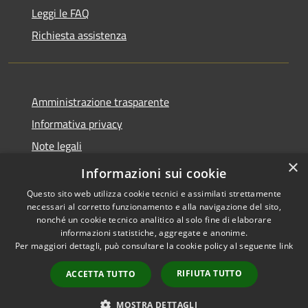
Leggi le FAQ
Richiesta assistenza
Amministrazione trasparente
Informativa privacy
Note legali
×
Dichiarazione di accessibilità
Informazioni sui cookie
Questo sito web utilizza cookie tecnici e assimilati strettamente
necessari al corretto funzionamento e alla navigazione del sito,
nonché un cookie tecnico analitico al solo fine di elaborare
informazioni statistiche, aggregate e anonime.
RSS
Copyright © 2026 • Comune di
Per maggiori dettagli, può consultare la cookie policy al seguente
link
Accessibilità
Spinone al Lago • Powered by
Privacy
Municipium
Accesso
•
RIFIUTA TUTTO
ACCETTA TUTTO
Cookie
redazione
Mappa del sito
MOSTRA DETTAGLI