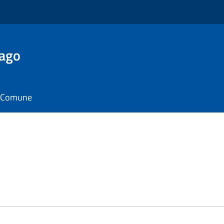
Lago
il Comune
e