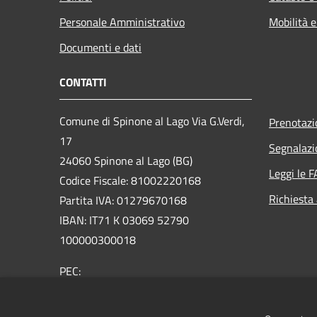
Personale Amministrativo
Mobilità e
Documenti e dati
CONTATTI
Comune di Spinone al Lago Via G.Verdi,
Prenotaz
17
Segnalazi
24060 Spinone al Lago (BG)
Leggi le 
Codice Fiscale: 81002220168
Richiesta
Partita IVA: 01279670168
IBAN: IT71 K 03069 52790
100000300018
PEC:
protocollo@comunespinone.legalmail.it
Centralino Unico: +39 035 810051