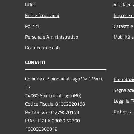
Uffici
Vita lavor
Enti e fondazioni
Imprese 
Politici
Catasto e
Personale Amministrativo
Mobilità e
Documenti e dati
CONTATTI
Comune di Spinone al Lago Via G.Verdi,
Prenotaz
17
Segnalazi
24060 Spinone al Lago (BG)
Leggi le 
Codice Fiscale: 81002220168
Richiesta
Partita IVA: 01279670168
IBAN: IT71 K 03069 52790
100000300018