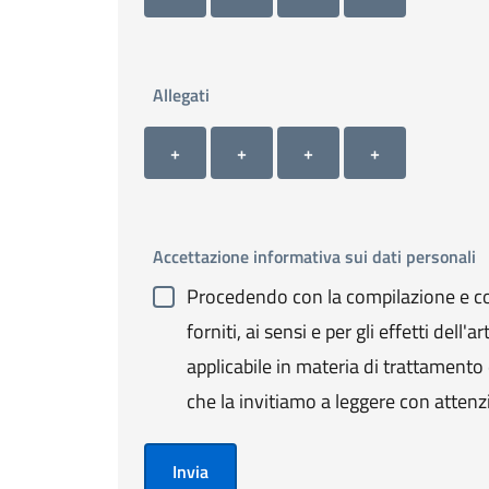
Allegati
Allegato 1
Allegato 2
Allegato 3
Allegato 4
+ Carica allegato 1
+ Carica allegato 2
+ Carica allegato 3
+ Carica allegato 4
+
+
+
+
Accettazione informativa sui dati personali
Procedendo con la compilazione e con
forniti, ai sensi e per gli effetti de
applicabile in materia di trattamento de
che la invitiamo a leggere con attenz
Invia