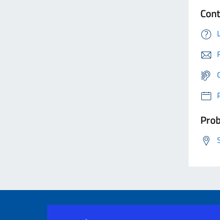
Cont
Prob