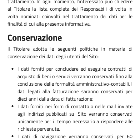
trattamento. In ogni momento, l’interessato può chiedere
al Titolare la lista completa dei Responsabili di volta in
volta nominati coinvolti nel trattamento dei dati per le
finalità di cui alla presente informativa.
Conservazione
Il Titolare adotta le seguenti politiche in materia di
conservazione dei dati degli utenti del Sito:
I dati forniti per concludere ed eseguire contratti di
acquisto di beni o servizi verranno conservati fino alla
conclusione delle formalità amministrativo-contabili. I
dati legati alla fatturazione saranno conservati per
dieci anni dalla data di fatturazione;
I dati forniti nei form di contatto o nelle mail inviate
agli indirizzi pubblicati sul Sito verranno conservati
unicamente per il tempo necessario a rispondere alle
richieste pervenute.
I dati di navigazione verranno conservati per 60