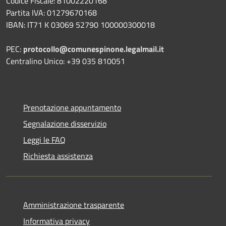
Codice Fiscale: 81002220168
Partita IVA: 01279670168
IBAN: IT71 K 03069 52790 100000300018
PEC:
protocollo@comunespinone.legalmail.it
Centralino Unico: +39 035 810051
Prenotazione appuntamento
Segnalazione disservizio
Leggi le FAQ
Richiesta assistenza
Amministrazione trasparente
Informativa privacy