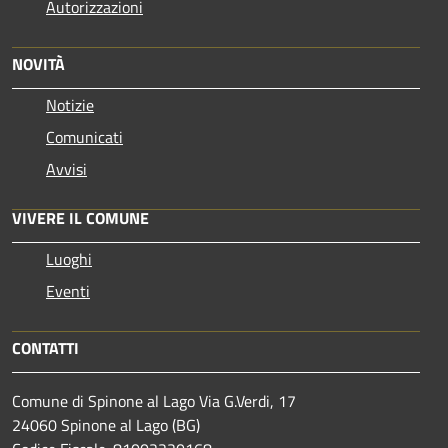
Autorizzazioni
NOVITÀ
Notizie
Comunicati
Avvisi
VIVERE IL COMUNE
Luoghi
Eventi
CONTATTI
Comune di Spinone al Lago Via G.Verdi, 17
24060 Spinone al Lago (BG)