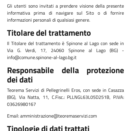
Gli utenti sono invitati a prendere visione della presente
informativa prima di navigare sul Sito o di fornire
informazioni personali di qualsiasi genere.
Titolare del trattamento
Il Titolare del trattamento è Spinone al Lago con sede in
Via G. Verdi, 17, 24060 Spinone al Lago (BG) -
info@comune.spinone-al-lago.bg.it
Responsabile della protezione
dei dati
Teorema Servizi di Pellegrinelli Eros, con sede in Casazza
(BG), Via Natta, 11, C.Fisc.: PLLNGL63L05D251B, P.IVA:
03626980167
Email: amministrazione@teoremaservizi.com
Tipologie di dati trattati