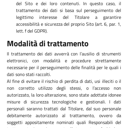
del Sito e dei loro contenuti. In questo caso, il
trattamento dei dati si basa sul perseguimento del
legittimo interesse del Titolare a garantire
accessibilità e sicurezza del proprio Sito (art. 6, par. 1,
lett. f del GDPR).
Modalità di trattamento
Il trattamento dei dati avverrà con l’ausilio di strumenti
elettronici, con modalità e procedure strettamente
necessarie per il perseguimento delle finalità per le quali i
dati sono stati raccolti.
Al fine di evitare il rischio di perdita di dati, usi illeciti o il
non corretto utilizzo degli stessi, o l’accesso non
autorizzato, la loro alterazione, sono state adottate idonee
misure di sicurezza tecnologiche e gestionali. I dati
personali saranno trattati dal Titolare, dal suo personale
debitamente autorizzato al trattamento, ovvero da
soggetti appositamente nominati quali Responsabili del