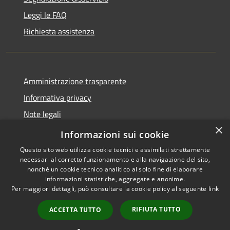
Leggi le FAQ
Richiesta assistenza
Amministrazione trasparente
Informativa privacy
Note legali
×
Dichiarazione di accessibilità
Informazioni sui cookie
Questo sito web utilizza cookie tecnici e assimilati strettamente
necessari al corretto funzionamento e alla navigazione del sito,
nonché un cookie tecnico analitico al solo fine di elaborare
informazioni statistiche, aggregate e anonime.
RSS
Copyright © 2026 • Comune di
Per maggiori dettagli, può consultare la cookie policy al seguente
link
Accessibilità
Spinone al Lago • Powered by
Privacy
Municipium
Accesso
•
RIFIUTA TUTTO
ACCETTA TUTTO
Cookie
redazione