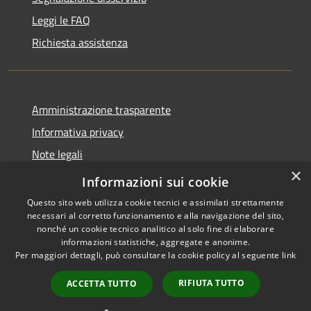
Leggi le FAQ
Richiesta assistenza
Amministrazione trasparente
Informativa privacy
Note legali
×
Dichiarazione di accessibilità
Informazioni sui cookie
Questo sito web utilizza cookie tecnici e assimilati strettamente
necessari al corretto funzionamento e alla navigazione del sito,
nonché un cookie tecnico analitico al solo fine di elaborare
informazioni statistiche, aggregate e anonime.
RSS
Copyright © 2026 • Comune di
Per maggiori dettagli, può consultare la cookie policy al seguente
link
Accessibilità
Spinone al Lago • Powered by
Privacy
Municipium
Accesso
•
RIFIUTA TUTTO
ACCETTA TUTTO
Cookie
redazione