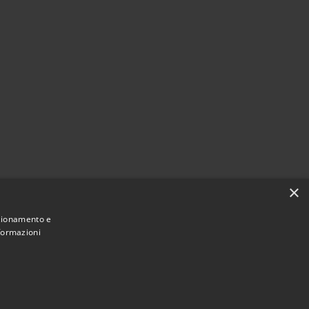
×
nzionamento e
nformazioni
Municipium
Accesso
e di Spinone al Lago • Powered by
•