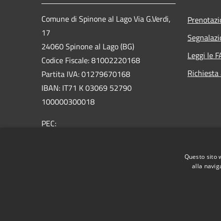
Comune di Spinone al Lago Via G.Verdi,
Prenotaz
17
Segnalazi
24060 Spinone al Lago (BG)
Leggi le 
Codice Fiscale: 81002220168
Richiesta
Partita IVA: 01279670168
IBAN: IT71 K 03069 52790
100000300018
PEC:
protocollo@comunespinone.legalmail.it
Centralino Unico: +39 035 810051
Questo sito 
alla navig
RSS
Accessibilità
Privacy
Cookie
Mappa de