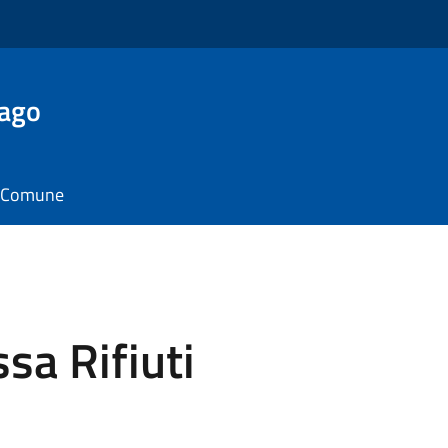
Lago
il Comune
sa Rifiuti