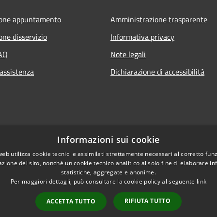
ione appuntamento
Amministrazione trasparente
one disservizio
Informativa privacy
FAQ
Note legali
 assistenza
Dichiarazione di accessibilità
Informazioni sui cookie
web utilizza cookie tecnici e assimilati strettamente necessari al corretto fu
azione del sito, nonché un cookie tecnico analitico al solo fine di elaborare i
statistiche, aggregate e anonime.
Per maggiori dettagli, può consultare la cookie policy al seguente
link
RIFIUTA TUTTO
ACCETTA TUTTO
l sito
Copyright © 2026 • Comun