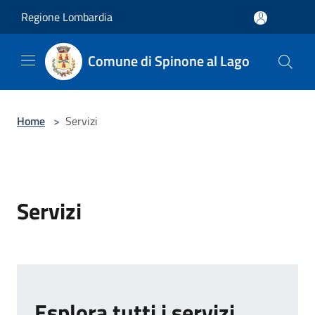
Salta al contenuto principale
Regione Lombardia
Comune di Spinone al Lago
Home
>
Servizi
Servizi
Esplora tutti i servizi