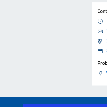
Cont
Prob