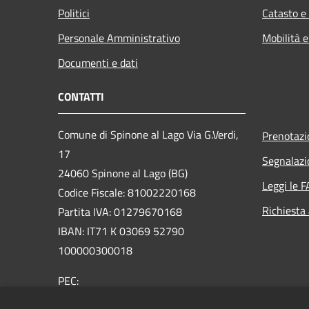
Politici
Catasto e
Personale Amministrativo
Mobilità e
Documenti e dati
CONTATTI
Comune di Spinone al Lago Via G.Verdi,
Prenotaz
17
Segnalazi
24060 Spinone al Lago (BG)
Leggi le 
Codice Fiscale: 81002220168
Richiesta
Partita IVA: 01279670168
IBAN: IT71 K 03069 52790
100000300018
PEC:
protocollo@comunespinone.legalmail.it