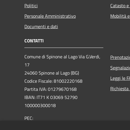
Politici
Catasto e
Personale Amministrativo
Mobilità e
Documenti e dati
CONTATTI
Comune di Spinone al Lago Via G.Verdi,
Prenotaz
17
Segnalazi
24060 Spinone al Lago (BG)
Leggi le 
Codice Fiscale: 81002220168
Richiesta
Partita IVA: 01279670168
IBAN: IT71 K 03069 52790
100000300018
PEC:
protocollo@comunespinone.legalmail.it