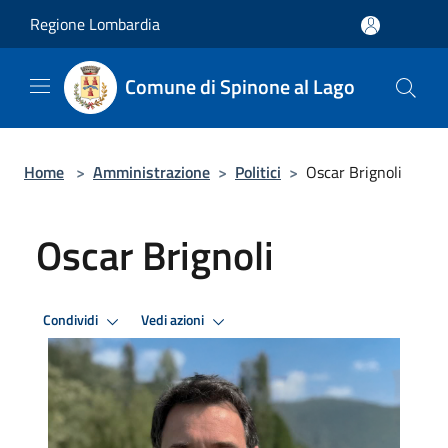
Salta al contenuto principale
Regione Lombardia
Comune di Spinone al Lago
Home
>
Amministrazione
>
Politici
>
Oscar Brignoli
Oscar Brignoli
Condividi
Vedi azioni