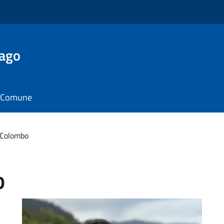
Lago
il Comune
 Colombo
o