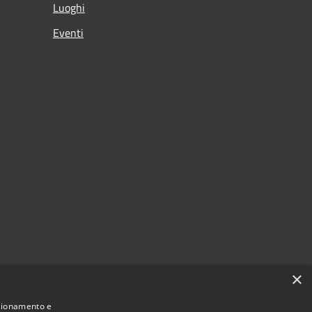
Luoghi
Eventi
×
nzionamento e