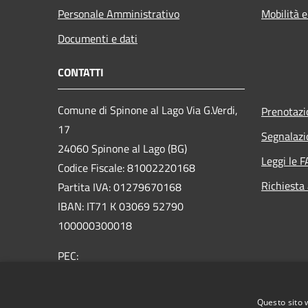
Personale Amministrativo
Mobilità e
Documenti e dati
CONTATTI
Comune di Spinone al Lago Via G.Verdi,
Prenotaz
17
Segnalazi
24060 Spinone al Lago (BG)
Leggi le 
Codice Fiscale: 81002220168
Richiesta
Partita IVA: 01279670168
IBAN: IT71 K 03069 52790
100000300018
PEC:
protocollo@comunespinone.legalmail.it
Centralino Unico: +39 035 810051
Questo sito 