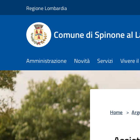
Salta al contenuto principale
Regione Lombardia
Comune di Spinone al 
Amministrazione
Novità
Servizi
Vivere 
Home
>
Arg