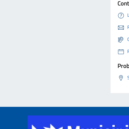
Cont
Prob