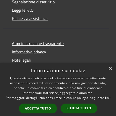
Segnalazione disservizio
Leggi le FAQ
Richiesta assistenza
Amministrazione trasparente
Informativa privacy
Note legali
×
Dichiarazione di accessibilità
Informazioni sui cookie
Questo sito web utilizza cookie tecnici e assimilati strettamente
necessari al corretto funzionamento e alla navigazione del sito,
nonché un cookie tecnico analitico al solo fine di elaborare
informazioni statistiche, aggregate e anonime.
RSS
Copyright © 2026 • Comune di
Per maggiori dettagli, può consultare la cookie policy al seguente
link
Accessibilità
Spinone al Lago • Powered by
Privacy
Municipium
Accesso
•
RIFIUTA TUTTO
ACCETTA TUTTO
Cookie
redazione