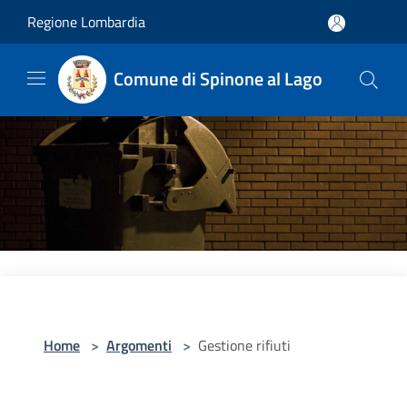
Salta al contenuto principale
Regione Lombardia
Comune di Spinone al Lago
Home
>
Argomenti
>
Gestione rifiuti