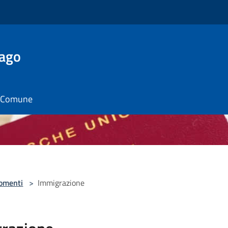
Lago
il Comune
omenti
>
Immigrazione