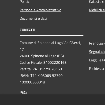
Politici
Catasto e
Personale Amministrativo
Mobilità e
Documenti e dati
CONTATTI
Comune di Spinone al Lago Via G.Verdi,
Prenotaz
17
Segnalazi
24060 Spinone al Lago (BG)
Leggi le 
Codice Fiscale: 81002220168
Richiesta
Partita IVA: 01279670168
IBAN: IT71 K 03069 52790
100000300018
PEC:
protocollo@comunespinone.legalmail.it