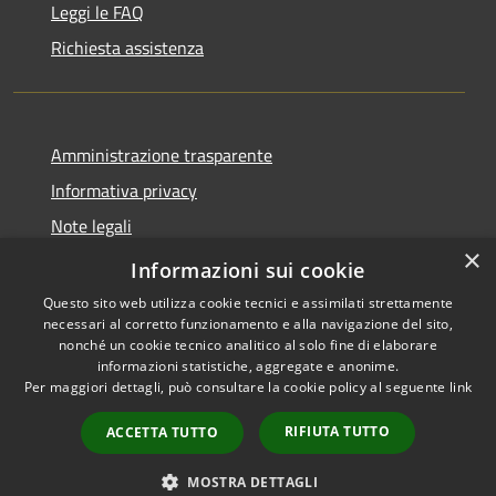
Leggi le FAQ
Richiesta assistenza
Amministrazione trasparente
Informativa privacy
Note legali
×
Dichiarazione di accessibilità
Informazioni sui cookie
Questo sito web utilizza cookie tecnici e assimilati strettamente
necessari al corretto funzionamento e alla navigazione del sito,
nonché un cookie tecnico analitico al solo fine di elaborare
informazioni statistiche, aggregate e anonime.
RSS
Copyright © 2026 • Comune di
Per maggiori dettagli, può consultare la cookie policy al seguente
link
Accessibilità
Spinone al Lago • Powered by
Privacy
Municipium
Accesso
•
RIFIUTA TUTTO
ACCETTA TUTTO
Cookie
redazione
Mappa del sito
MOSTRA DETTAGLI