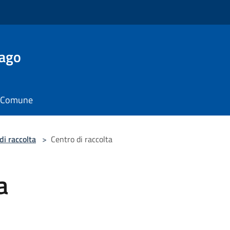
Lago
il Comune
di raccolta
>
Centro di raccolta
a