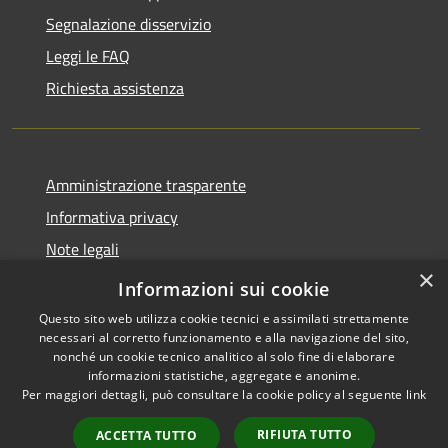
Segnalazione disservizio
Leggi le FAQ
Richiesta assistenza
Amministrazione trasparente
Informativa privacy
Note legali
×
Dichiarazione di accessibilità
Informazioni sui cookie
Questo sito web utilizza cookie tecnici e assimilati strettamente
necessari al corretto funzionamento e alla navigazione del sito,
nonché un cookie tecnico analitico al solo fine di elaborare
informazioni statistiche, aggregate e anonime.
RSS
Copyright © 2026 • Comune di
Per maggiori dettagli, può consultare la cookie policy al seguente
link
Accessibilità
Spinone al Lago • Powered by
Privacy
Municipium
Accesso
•
RIFIUTA TUTTO
ACCETTA TUTTO