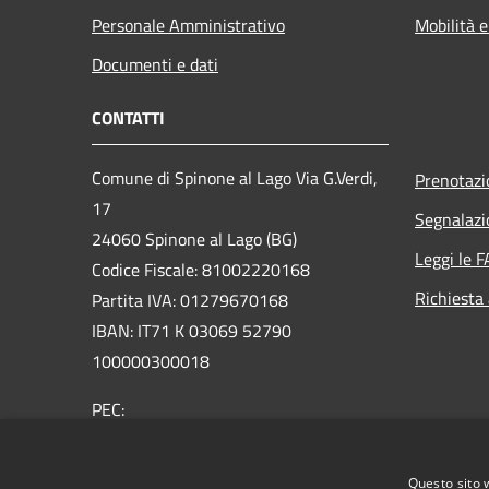
Personale Amministrativo
Mobilità e
Documenti e dati
CONTATTI
Comune di Spinone al Lago Via G.Verdi,
Prenotaz
17
Segnalazi
24060 Spinone al Lago (BG)
Leggi le 
Codice Fiscale: 81002220168
Richiesta
Partita IVA: 01279670168
IBAN: IT71 K 03069 52790
100000300018
PEC:
protocollo@comunespinone.legalmail.it
Centralino Unico: +39 035 810051
Questo sito 