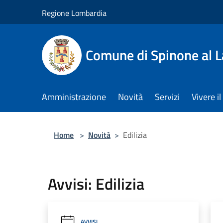
Salta al contenuto principale
Regione Lombardia
Comune di Spinone al 
Amministrazione
Novità
Servizi
Vivere 
Home
>
Novità
>
Edilizia
Avvisi: Edilizia
AVVISI