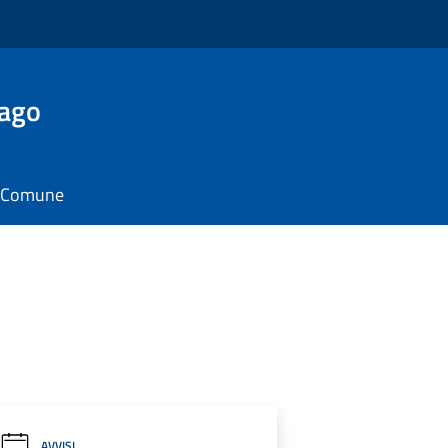
Lago
il Comune
AVVISI