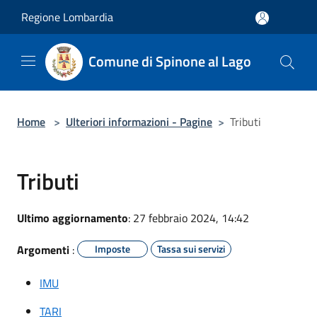
Salta al contenuto principale
Regione Lombardia
Comune di Spinone al Lago
Home
>
Ulteriori informazioni - Pagine
>
Tributi
Tributi
Ultimo aggiornamento
: 27 febbraio 2024, 14:42
Argomenti
:
Imposte
Tassa sui servizi
IMU
TARI