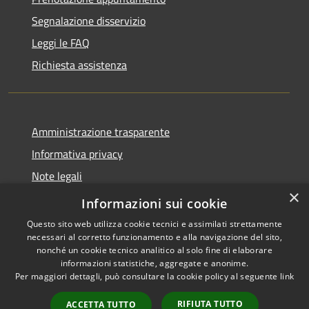
Segnalazione disservizio
Leggi le FAQ
Richiesta assistenza
Amministrazione trasparente
Informativa privacy
Note legali
×
Dichiarazione di accessibilità
Informazioni sui cookie
Questo sito web utilizza cookie tecnici e assimilati strettamente
necessari al corretto funzionamento e alla navigazione del sito,
nonché un cookie tecnico analitico al solo fine di elaborare
informazioni statistiche, aggregate e anonime.
RSS
Copyright © 2026 • Comune di
Per maggiori dettagli, può consultare la cookie policy al seguente
link
Accessibilità
Spinone al Lago • Powered by
Privacy
Municipium
Accesso
•
RIFIUTA TUTTO
ACCETTA TUTTO