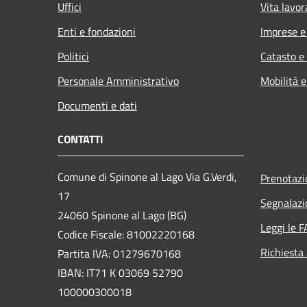
Uffici
Vita lavor
Enti e fondazioni
Imprese 
Politici
Catasto e
Personale Amministrativo
Mobilità e
Documenti e dati
CONTATTI
Comune di Spinone al Lago Via G.Verdi,
Prenotaz
17
Segnalazi
24060 Spinone al Lago (BG)
Leggi le 
Codice Fiscale: 81002220168
Richiesta
Partita IVA: 01279670168
IBAN: IT71 K 03069 52790
100000300018