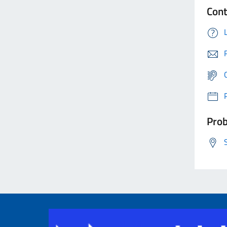
Cont
Prob